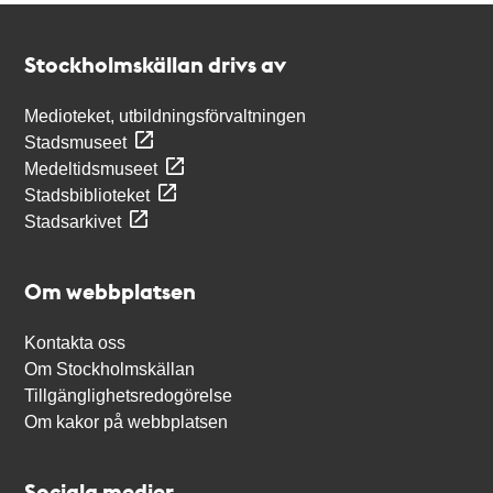
Kontakt
Stockholmskällan
Stockholmskällan drivs av
Medioteket, utbildningsförvaltningen
Stadsmuseet
Medeltidsmuseet
Stadsbiblioteket
Stadsarkivet
Om webbplatsen
Kontakta oss
Om Stockholmskällan
Tillgänglighetsredogörelse
Om kakor på webbplatsen
Sociala medier