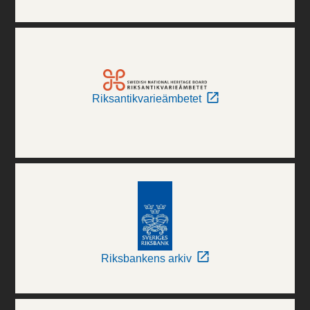
Riksantikvarieämbetet
Riksbankens arkiv