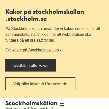
Kakor på stockholmskallan
.stockholm.se
På Stockholmskällan använder vi kakor, cookies, för att
sammanställa statistik och för att webbplatsen ska
fungera på ett bra sätt för dig.
Om kakor på Stockholmskällan
Godkänn alla kakor
Välj vilka kakor vi får använda
Till
Till
Stockholmskällan
navigationen
huvudinnehållet
Historia i ord, ljud och bild