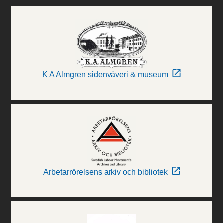
K A Almgren sidenväveri & museum
Arbetarrörelsens arkiv och bibliotek