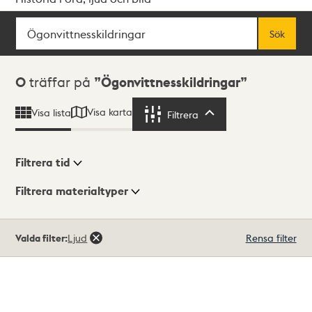
Sök
Fritextsök
Sök
Sökresultat
0
träffar på
Ögonvittnesskildringar
Visa karta
Visa lista
Filtrera
Filtrera
Filtrera tid
Filtrera materialtyper
Visningsläge
Totalt
Valda filter:
Ljud
Rensa filter
0
träffar
Lista
Karta