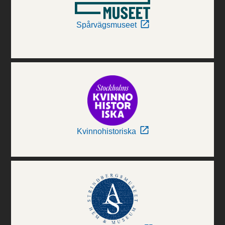
Spårvägsmuseet
Kvinnohistoriska