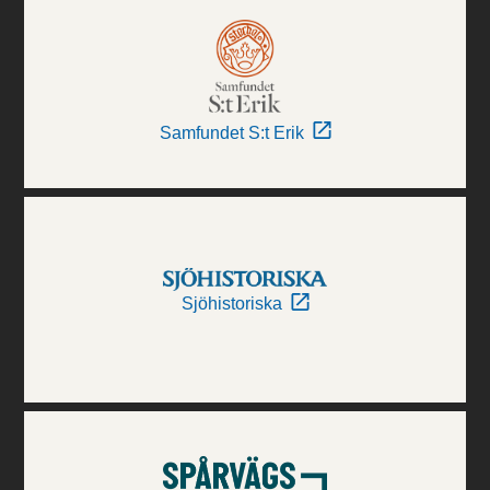
Samfundet S:t Erik
Sjöhistoriska