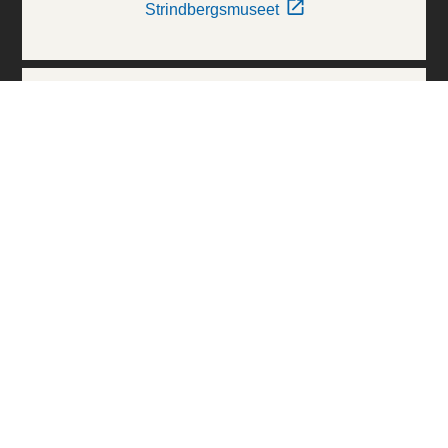
Strindbergsmuseet
Thielska Galleriet
Världskulturmuseerna