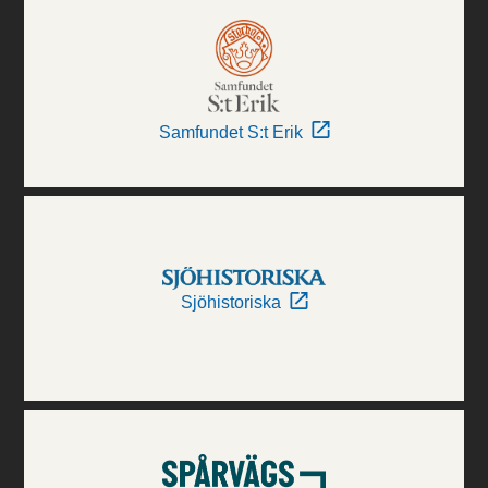
Samfundet S:t Erik
Sjöhistoriska