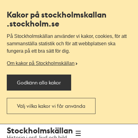
Kakor på stockholmskallan
.stockholm.se
På Stockholmskällan använder vi kakor, cookies, för att
sammanställa statistik och för att webbplatsen ska
fungera på ett bra sätt för dig.
Om kakor på Stockholmskällan
Godkänn alla kakor
Välj vilka kakor vi får använda
Till
Till
Stockholmskällan
navigationen
huvudinnehållet
Historia i ord, ljud och bild