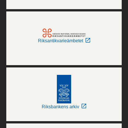
Riksantikvarieämbetet
Riksbankens arkiv