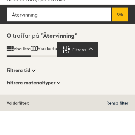
Sök
Fritextsök
Sök
Sökresultat
0
träffar på
Återvinning
Visa karta
Visa lista
Filtrera
Filtrera
Filtrera tid
Filtrera materialtyper
Visningsläge
Totalt
Valda filter:
Rensa filter
0
träffar
Lista
Karta