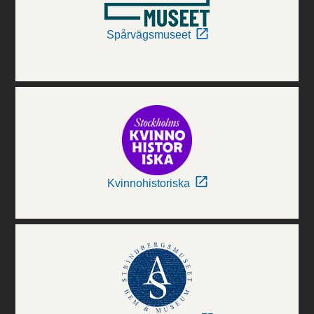
Spårvägsmuseet
Kvinnohistoriska