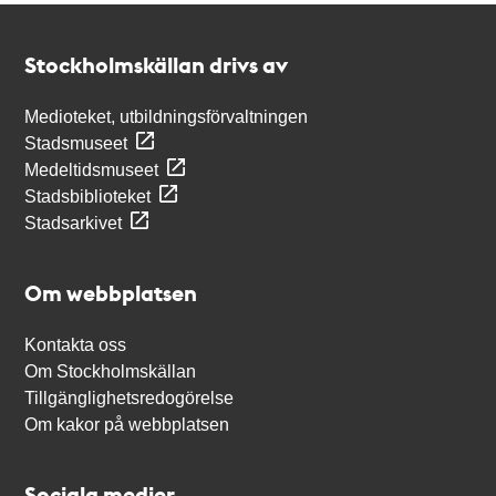
Kontakt
Stockholmskällan
Stockholmskällan drivs av
Medioteket, utbildningsförvaltningen
Stadsmuseet
Medeltidsmuseet
Stadsbiblioteket
Stadsarkivet
Om webbplatsen
Kontakta oss
Om Stockholmskällan
Tillgänglighetsredogörelse
Om kakor på webbplatsen
Sociala medier