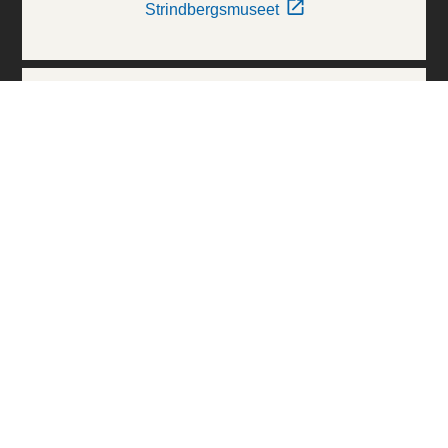
Strindbergsmuseet
Thielska Galleriet
Världskulturmuseerna