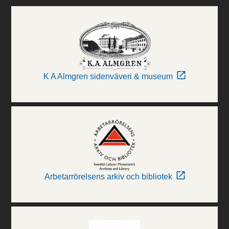
K A Almgren sidenväveri & museum
Arbetarrörelsens arkiv och bibliotek