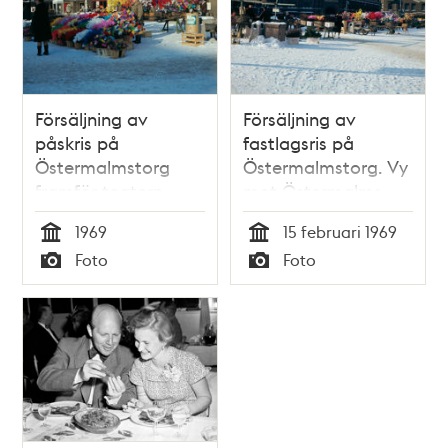
Försäljning av
Försäljning av
påskris på
fastlagsris på
Östermalmstorg
Östermalmstorg. Vy
framför teatern
mot Östermalms
Folkan. Reklamskylt
saluhall
1969
15 februari 1969
för Kar de Mumma-
Tid
Tid
Foto
Foto
revyn på fasaden.
Typ
Typ