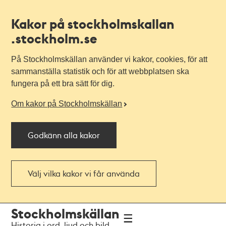
Kakor på stockholmskallan
.stockholm.se
På Stockholmskällan använder vi kakor, cookies, för att
sammanställa statistik och för att webbplatsen ska
fungera på ett bra sätt för dig.
Om kakor på Stockholmskällan
Godkänn alla kakor
Välj vilka kakor vi får använda
Till
Till
Stockholmskällan
navigationen
huvudinnehållet
Historia i ord, ljud och bild