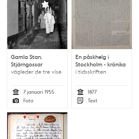
Gamla Stan.
En påskhelg i
Stjärngossar
Stockholm - krönika
vägleder de tre vise
i tidsskriften
männen fram till
Hemvännen
Stortorget, under
7 januari 1955
1877
Trettondagsspel
Tid
Tid
Foto
Text
Typ
Typ