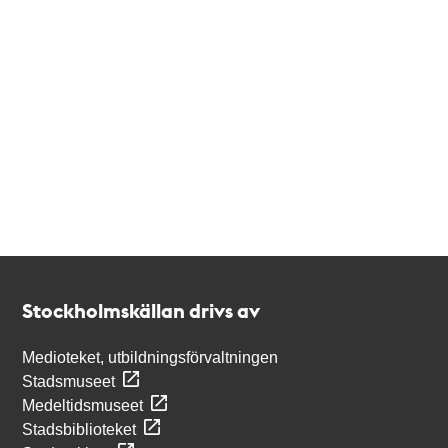
Kontakt
Stockholmskällan
Stockholmskällan drivs av
Medioteket, utbildningsförvaltningen
Stadsmuseet
Medeltidsmuseet
Stadsbiblioteket