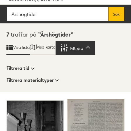
Sök
Fritextsök
Sök
Sökresultat
7
träffar på
Årshögtider
Visa karta
Visa lista
Filtrera
Filtrera
Filtrera tid
Filtrera materialtyper
Visningsläge
Totalt
7
träffar
Lista
Karta