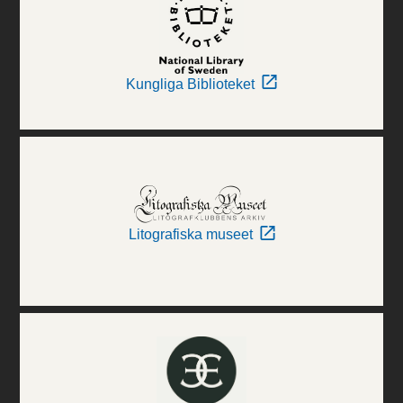
Kungliga Biblioteket
Litografiska museet