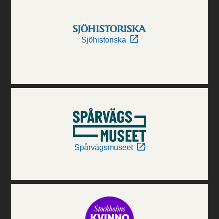
Sjöhistoriska
Spårvägsmuseet