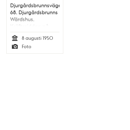
Djurgårdsbrunnsvägen
68. Djurgårdsbrunns
Wärdshus.
Kräftmiddag på
kräftpremiärdagen
8 augusti 1950
Tid
Foto
Typ