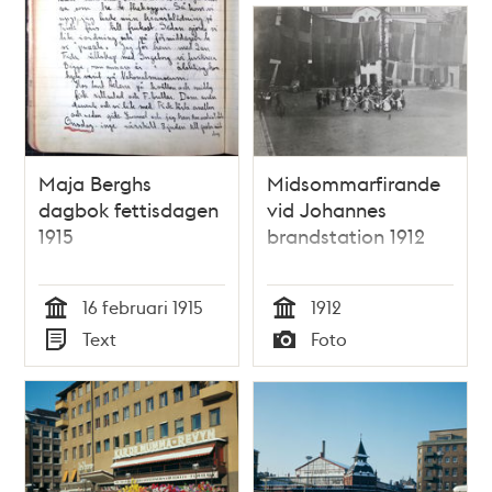
Maja Berghs
Midsommarfirande
dagbok fettisdagen
vid Johannes
1915
brandstation 1912
16 februari 1915
1912
Tid
Tid
Text
Foto
Typ
Typ