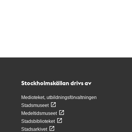
Kontakt
Stockholmskällan
Stockholmskällan drivs av
Medioteket, utbildningsförvaltningen
Stadsmuseet
Medeltidsmuseet
Stadsbiblioteket
Stadsarkivet