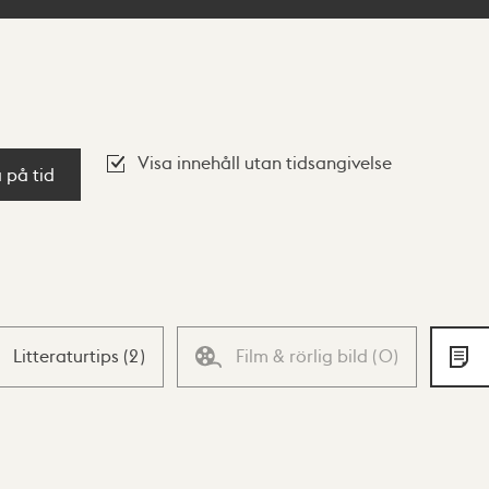
Visa innehåll utan tidsangivelse
a på tid
Litteraturtips
(
2
)
Film & rörlig bild
(
0
)