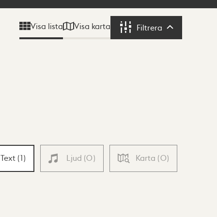
Visa karta
Visa lista
Filtrera
Filtrera
Text
(
1
)
Ljud
(
0
)
Karta
(
0
)