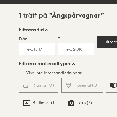
1
Ångspårvagnar
träff på
Sökresultat
Filtrera tid
Från
Till
Visningsläge
Filtrer
Filtrera materialtyper
Lista
Karta
Visa inte lärarhandledningar
Ritning
(
0
)
Föremål
(
0
)
Bildkonst
(
1
)
Foto
(
3
)