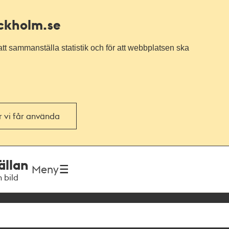
ockholm.se
tt sammanställa statistik och för att webbplatsen ska
or vi får använda
ällan
Meny
h bild