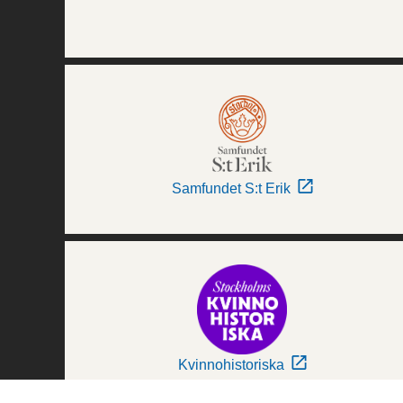
Samfundet S:t Erik
Kvinnohistoriska