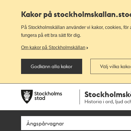
Kakor på stockholmskallan
.st
På Stockholmskällan använder vi kakor, cookies, för a
fungera på ett bra sätt för dig.
Om kakor på Stockholmskällan
Godkänn alla kakor
Välj vilka kak
Till
Till
Stockholmsk
navigationen
huvudinnehållet
Historia i ord, ljud oc
Sök
Fritextsök