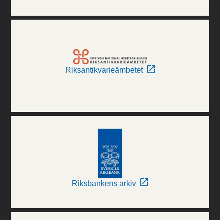
Riksantikvarieämbetet
Riksbankens arkiv