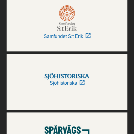
Samfundet S:t Erik
Sjöhistoriska