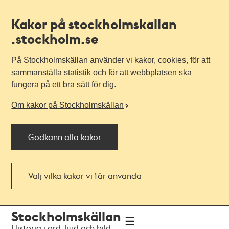
Kakor på stockholmskallan
.stockholm.se
På Stockholmskällan använder vi kakor, cookies, för att
sammanställa statistik och för att webbplatsen ska
fungera på ett bra sätt för dig.
Om kakor på Stockholmskällan
Godkänn alla kakor
Välj vilka kakor vi får använda
Till
Till
Stockholmskällan
navigationen
huvudinnehållet
Historia i ord, ljud och bild