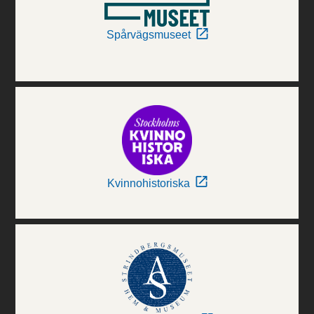
Spårvägsmuseet
Kvinnohistoriska