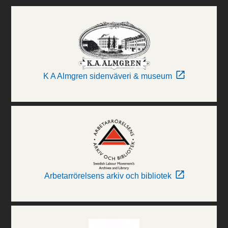
K A Almgren sidenväveri & museum
Arbetarrörelsens arkiv och bibliotek