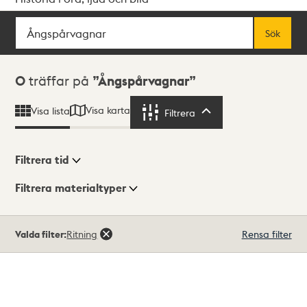
Sök
Fritextsök
Sök
Sökresultat
0
träffar på
Ångspårvagnar
Visa karta
Visa lista
Filtrera
Filtrera
Filtrera tid
Filtrera materialtyper
Visningsläge
Totalt
Valda filter:
Ritning
Rensa filter
0
träffar
Lista
Karta