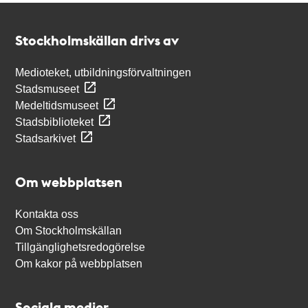
Kontakt
Stockholmskällan
Stockholmskällan drivs av
Medioteket, utbildningsförvaltningen
Stadsmuseet
Medeltidsmuseet
Stadsbiblioteket
Stadsarkivet
Om webbplatsen
Kontakta oss
Om Stockholmskällan
Tillgänglighetsredogörelse
Om kakor på webbplatsen
Sociala medier