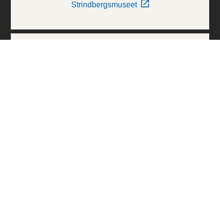
Strindbergsmuseet
Thielska Galleriet
Världskulturmuseerna