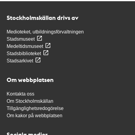
Kontakt
Stockholmskällan
Stockholmskällan drivs av
Medioteket, utbildningsförvaltningen
Stadsmuseet
Medeltidsmuseet
Stadsbiblioteket
Stadsarkivet
Om webbplatsen
Kontakta oss
Om Stockholmskällan
Tillgänglighetsredogörelse
Om kakor på webbplatsen
Sociala medier