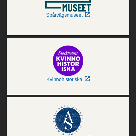
Spårvägsmuseet
Kvinnohistoriska