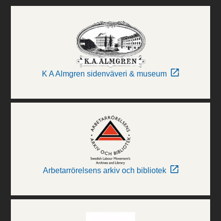
K A Almgren sidenväveri & museum
Arbetarrörelsens arkiv och bibliotek