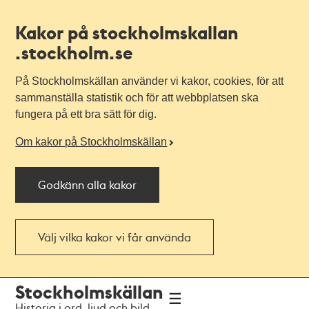
Kakor på stockholmskallan
.stockholm.se
På Stockholmskällan använder vi kakor, cookies, för att
sammanställa statistik och för att webbplatsen ska
fungera på ett bra sätt för dig.
Om kakor på Stockholmskällan
Godkänn alla kakor
Välj vilka kakor vi får använda
Till
Till
Stockholmskällan
navigationen
huvudinnehållet
Historia i ord, ljud och bild