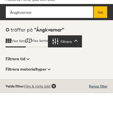
Sök
Fritextsök
Sök
Sökresultat
0
träffar på
Ångkvarnar
Visa karta
Visa lista
Filtrera
Filtrera
Filtrera tid
Filtrera materialtyper
Visningsläge
Totalt
Valda filter:
Film & rörlig bild
Rensa filter
0
träffar
Lista
Karta