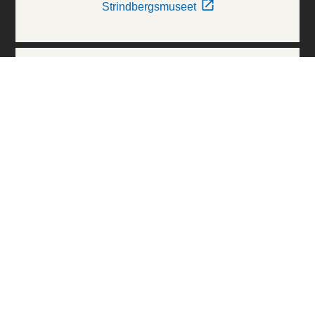
Strindbergsmuseet
Thielska Galleriet
Världskulturmuseerna