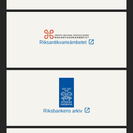
Riksantikvarieämbetet
Riksbankens arkiv