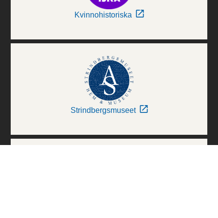
Kvinnohistoriska
Strindbergsmuseet
Thielska Galleriet