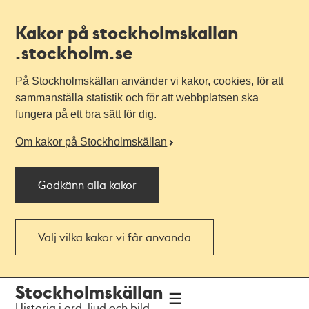
Kakor på stockholmskallan
.stockholm.se
På Stockholmskällan använder vi kakor, cookies, för att
sammanställa statistik och för att webbplatsen ska
fungera på ett bra sätt för dig.
Om kakor på Stockholmskällan
Godkänn alla kakor
Välj vilka kakor vi får använda
Till
Till
Stockholmskällan
navigationen
huvudinnehållet
Historia i ord, ljud och bild