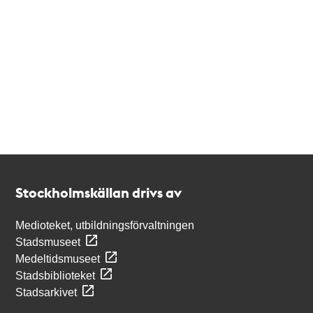
Kontakt
Stockholmskällan
Stockholmskällan drivs av
Medioteket, utbildningsförvaltningen
Stadsmuseet
Medeltidsmuseet
Stadsbiblioteket
Stadsarkivet