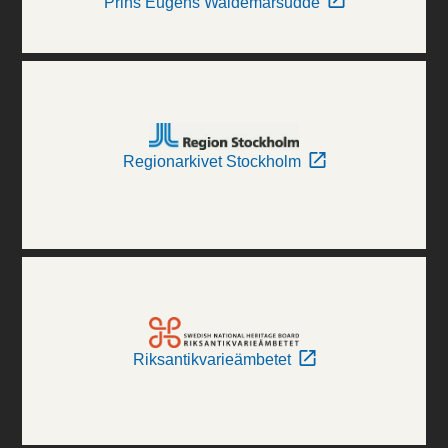
Prins Eugens Waldemarsudde
Regionarkivet Stockholm
Riksantikvarieämbetet