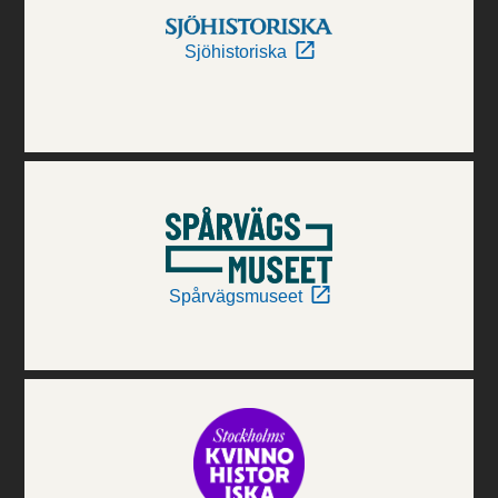
Sjöhistoriska
Spårvägsmuseet