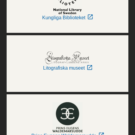
Kungliga Biblioteket
Litografiska museet