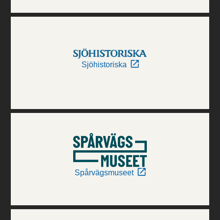
Sjöhistoriska
Spårvägsmuseet