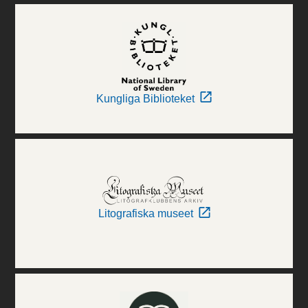
Kungliga Biblioteket
Litografiska museet