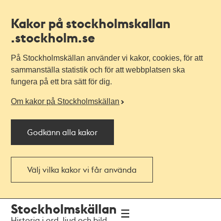
Kakor på stockholmskallan
.stockholm.se
På Stockholmskällan använder vi kakor, cookies, för att
sammanställa statistik och för att webbplatsen ska
fungera på ett bra sätt för dig.
Om kakor på Stockholmskällan
Godkänn alla kakor
Välj vilka kakor vi får använda
Till
Till
Stockholmskällan
navigationen
huvudinnehållet
Historia i ord, ljud och bild