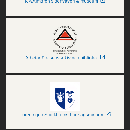
K A Almgren sidenväveri & museum
Arbetarrörelsens arkiv och bibliotek
Föreningen Stockholms Företagsminnen