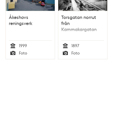
Åkeshovs
Torsgatan norrut
reningsverk
från
Kammakargatan
1999
1897
Tid
Tid
Foto
Foto
Typ
Typ