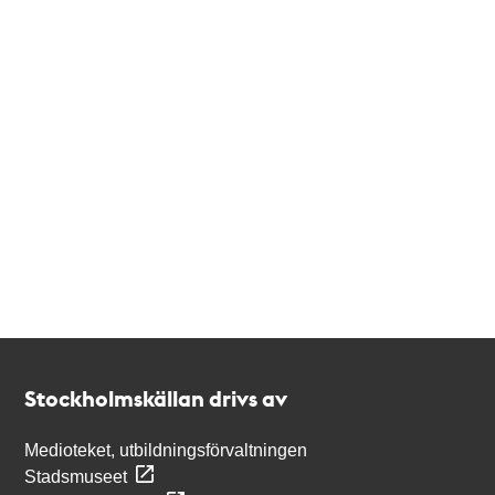
Kontakt
Stockholmskällan
Stockholmskällan drivs av
Medioteket, utbildningsförvaltningen
Stadsmuseet