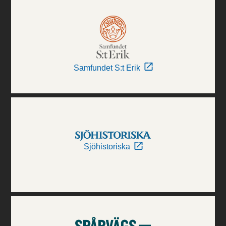
Samfundet S:t Erik
Sjöhistoriska