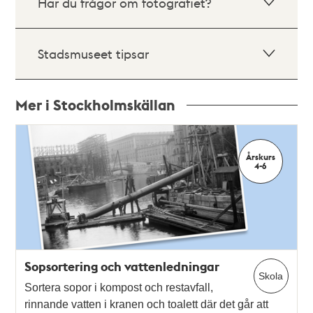
Har du frågor om fotografiet?
Stadsmuseet tipsar
Mer i Stockholmskällan
Relaterade
poster
Årskurs
och
4-6
teman
Sopsortering och vattenledningar
Skola
Sortera sopor i kompost och restavfall,
rinnande vatten i kranen och toalett där det går att