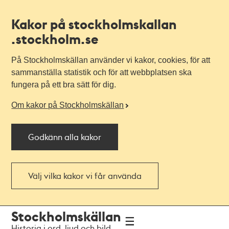
Kakor på stockholmskallan
.stockholm.se
På Stockholmskällan använder vi kakor, cookies, för att
sammanställa statistik och för att webbplatsen ska
fungera på ett bra sätt för dig.
Om kakor på Stockholmskällan
Godkänn alla kakor
Välj vilka kakor vi får använda
Till
Till
Stockholmskällan
navigationen
huvudinnehållet
Historia i ord, ljud och bild