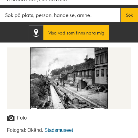
Fritextsök
Sök
Visa vad som finns nära mig
Foto
Fotograf: Okänd.
Stadsmuseet