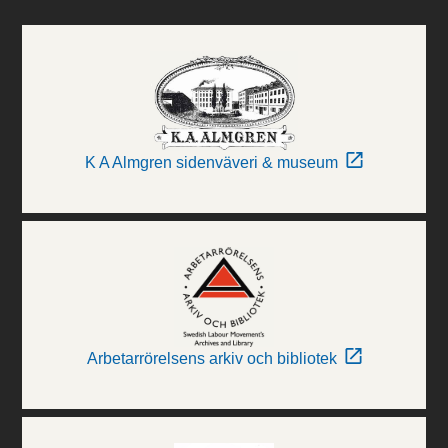
K A Almgren sidenväveri & museum
Arbetarrörelsens arkiv och bibliotek