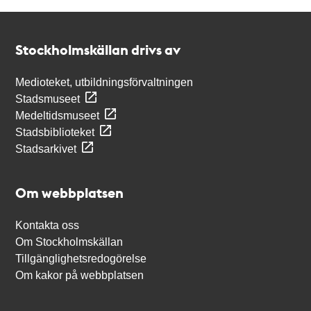
Kontakt
Stockholmskällan
Stockholmskällan drivs av
Medioteket, utbildningsförvaltningen
Stadsmuseet
Medeltidsmuseet
Stadsbiblioteket
Stadsarkivet
Om webbplatsen
Kontakta oss
Om Stockholmskällan
Tillgänglighetsredogörelse
Om kakor på webbplatsen