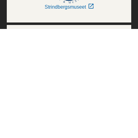
Strindbergsmuseet
Thielska Galleriet
Världskulturmuseerna