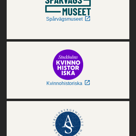
Spårvägsmuseet
Kvinnohistoriska