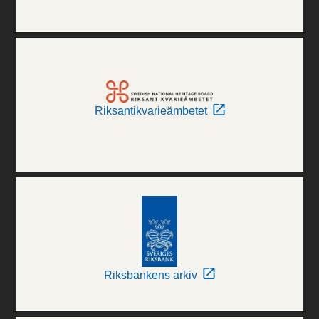
Riksantikvarieämbetet
Riksbankens arkiv