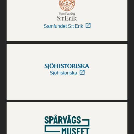
Samfundet S:t Erik
Sjöhistoriska