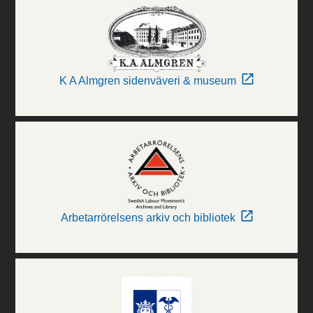
K A Almgren sidenväveri & museum
Arbetarrörelsens arkiv och bibliotek