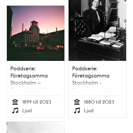
Poddserie:
Poddserie:
Företagsamma
Företagsamma
Stockholm –
Stockholm -
Ringvägen 100,
Bryggargatan 6,
Åhléns
Karolina Widerström
1899 till 2023
1880 till 2023
Tid
Tid
Ljud
Ljud
Typ
Typ