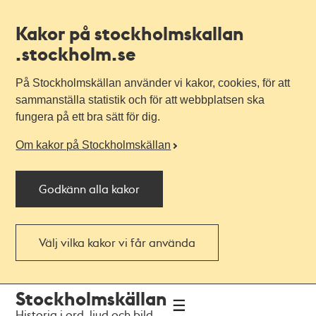
Kakor på stockholmskallan
.stockholm.se
På Stockholmskällan använder vi kakor, cookies, för att
sammanställa statistik och för att webbplatsen ska
fungera på ett bra sätt för dig.
Om kakor på Stockholmskällan
Godkänn alla kakor
Välj vilka kakor vi får använda
Till
Till
Stockholmskällan
navigationen
huvudinnehållet
Historia i ord, ljud och bild