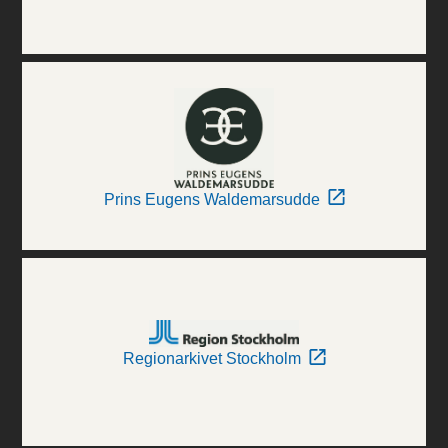
Prins Eugens Waldemarsudde
Regionarkivet Stockholm