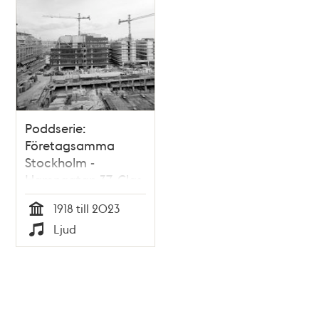
Poddserie:
Företagsamma
Stockholm -
Hamngatan 37, Clas
Ohlsons första butik
1918 till 2023
Tid
Ljud
Typ