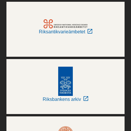
Riksantikvarieämbetet
Riksbankens arkiv