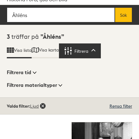
Sök
Fritextsök
Sök
Sökresultat
3
träffar på
Åhléns
Visa karta
Visa lista
Filtrera
Filtrera
Filtrera tid
Filtrera materialtyper
Visningsläge
Totalt
Valda filter:
Ljud
Rensa filter
3
träffar
Lista
Karta