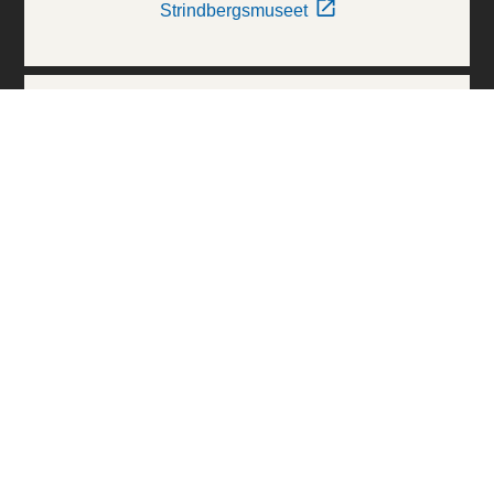
Strindbergsmuseet
Thielska Galleriet
Världskulturmuseerna