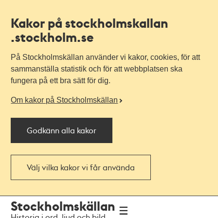
Kakor på stockholmskallan
.stockholm.se
På Stockholmskällan använder vi kakor, cookies, för att
sammanställa statistik och för att webbplatsen ska
fungera på ett bra sätt för dig.
Om kakor på Stockholmskällan
Godkänn alla kakor
Välj vilka kakor vi får använda
Till
Till
Stockholmskällan
navigationen
huvudinnehållet
Historia i ord, ljud och bild