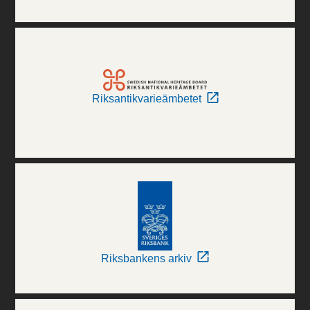
Riksantikvarieämbetet
Riksbankens arkiv