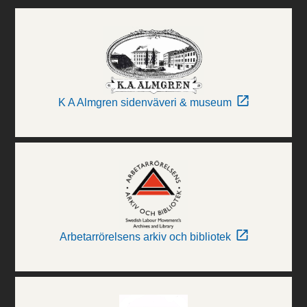
K A Almgren sidenväveri & museum
Arbetarrörelsens arkiv och bibliotek