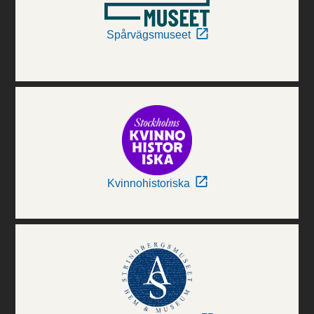
Spårvägsmuseet
Kvinnohistoriska