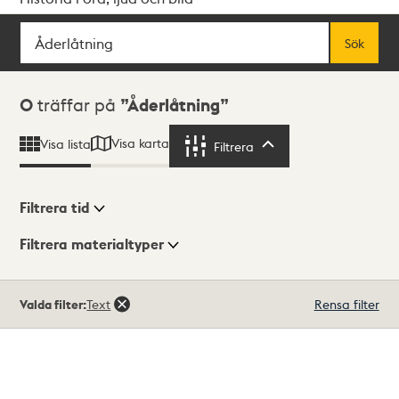
Sök
Fritextsök
Sök
Sökresultat
0
träffar på
Åderlåtning
Visa karta
Visa lista
Filtrera
Filtrera
Filtrera tid
Filtrera materialtyper
Visningsläge
Totalt
Valda filter:
Text
Rensa filter
0
träffar
Lista
Karta