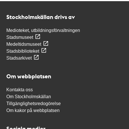
Kontakt
Stockholmskällan
Stockholmskällan drivs av
Medioteket, utbildningsförvaltningen
Stadsmuseet
Medeltidsmuseet
Stadsbiblioteket
Stadsarkivet
Om webbplatsen
Kontakta oss
Om Stockholmskällan
Tillgänglighetsredogörelse
Om kakor på webbplatsen
Sociala medier