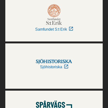
Samfundet S:t Erik
Sjöhistoriska