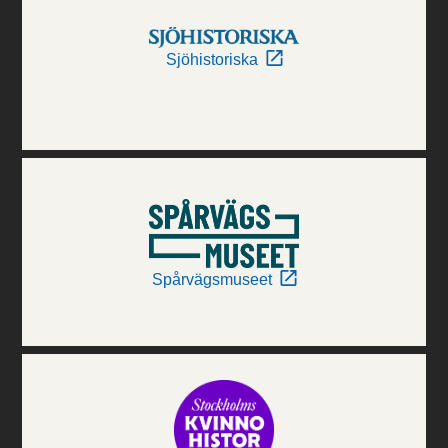
Sjöhistoriska
Spårvägsmuseet