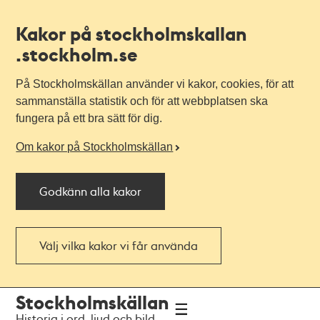
Kakor på stockholmskallan
.stockholm.se
På Stockholmskällan använder vi kakor, cookies, för att
sammanställa statistik och för att webbplatsen ska
fungera på ett bra sätt för dig.
Om kakor på Stockholmskällan
Godkänn alla kakor
Välj vilka kakor vi får använda
Till
Till
Stockholmskällan
navigationen
huvudinnehållet
Historia i ord, ljud och bild