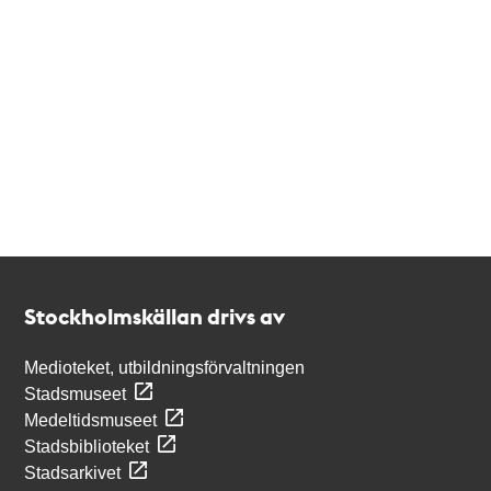
Kontakt
Stockholmskällan
Stockholmskällan drivs av
Medioteket, utbildningsförvaltningen
Stadsmuseet
Medeltidsmuseet
Stadsbiblioteket
Stadsarkivet