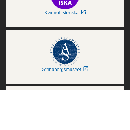
Kvinnohistoriska
Strindbergsmuseet
Thielska Galleriet