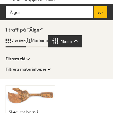
Sök
Fritextsök
Sök
Sökresultat
1
träff på
Älgar
Visa karta
Visa lista
Filtrera
Filtrera
Filtrera tid
Filtrera materialtyper
Visningsläge
Totalt
1
träffar
Lista
Karta
Sked av horn i