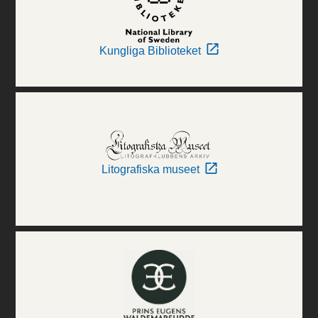
Kungliga Biblioteket
Litografiska museet