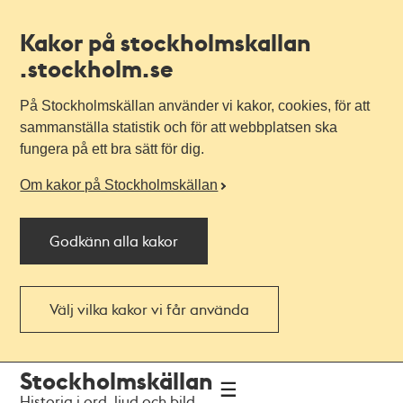
Kakor på stockholmskallan
.stockholm.se
På Stockholmskällan använder vi kakor, cookies, för att
sammanställa statistik och för att webbplatsen ska
fungera på ett bra sätt för dig.
Om kakor på Stockholmskällan
Godkänn alla kakor
Välj vilka kakor vi får använda
Till
Till
Stockholmskällan
navigationen
huvudinnehållet
Historia i ord, ljud och bild