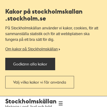
Kakor på stockholmskallan
.stockholm.se
På Stockholmskällan använder vi kakor, cookies, för att
sammanställa statistik och för att webbplatsen ska
fungera på ett bra sätt för dig.
Om kakor på Stockholmskällan
Godkänn alla kakor
Välj vilka kakor vi får använda
Till
Till
Stockholmskällan
navigationen
huvudinnehållet
Historia i ord, ljud och bild