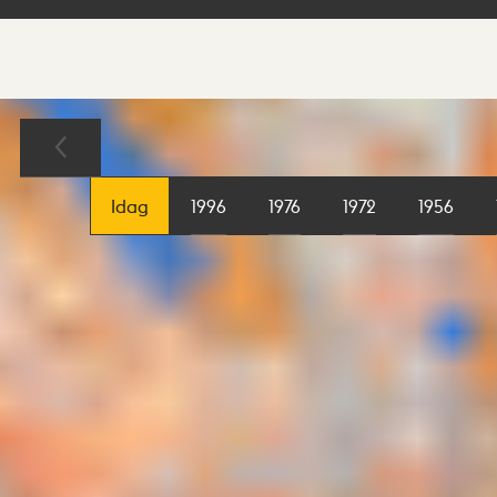
Sökresultat
Karta
Idag
1996
1976
1972
1956