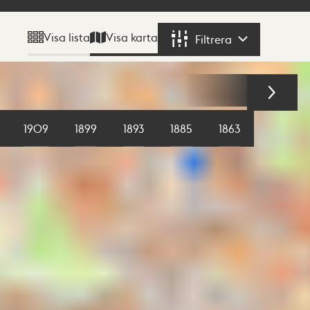
Visa karta
Visa lista
Filtrera
Filtrera
1909
1899
1893
1885
1863
1855