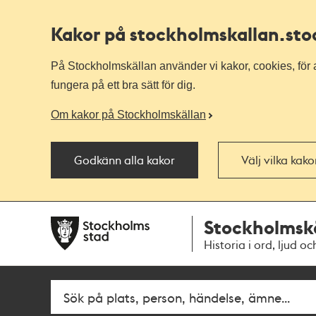
Kakor på stockholmskallan
.st
På Stockholmskällan använder vi kakor, cookies, för a
fungera på ett bra sätt för dig.
Om kakor på Stockholmskällan
Godkänn alla kakor
Välj vilka kak
Till
Till
Stockholmsk
navigationen
huvudinnehållet
Historia i ord, ljud oc
Sök
Fritextsök