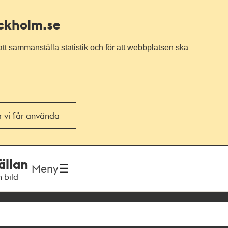
ockholm.se
tt sammanställa statistik och för att webbplatsen ska
or vi får använda
ällan
Meny
h bild