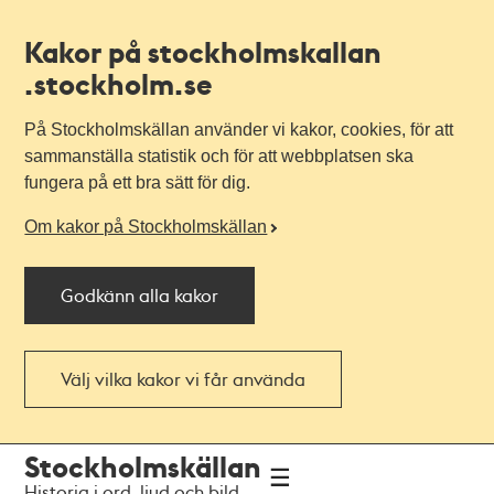
Kakor på stockholmskallan
.stockholm.se
På Stockholmskällan använder vi kakor, cookies, för att
sammanställa statistik och för att webbplatsen ska
fungera på ett bra sätt för dig.
Om kakor på Stockholmskällan
Godkänn alla kakor
Välj vilka kakor vi får använda
Till
Till
Stockholmskällan
navigationen
huvudinnehållet
Historia i ord, ljud och bild