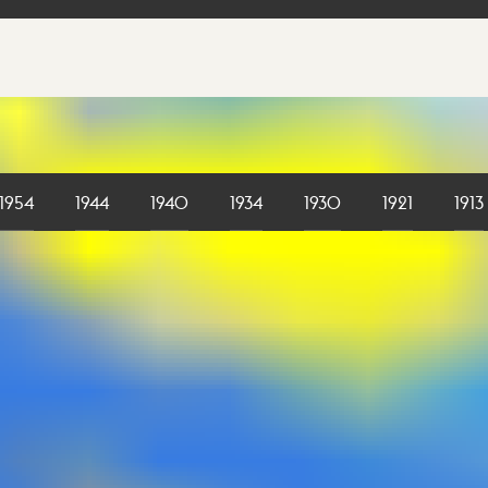
1954
1944
1940
1934
1930
1921
1913