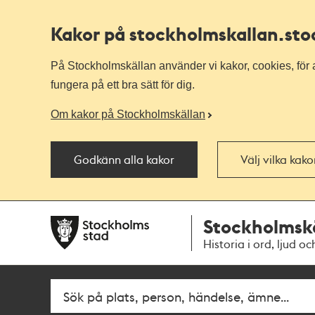
Kakor på stockholmskallan
.st
På Stockholmskällan använder vi kakor, cookies, för a
fungera på ett bra sätt för dig.
Om kakor på Stockholmskällan
Godkänn alla kakor
Välj vilka kak
Till
Till
Stockholmsk
navigationen
huvudinnehållet
Historia i ord, ljud oc
Sök
Fritextsök