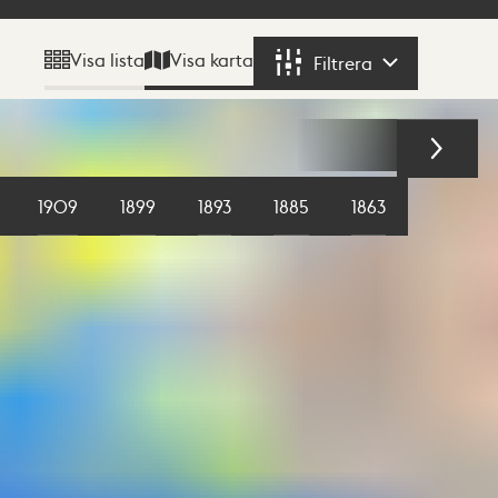
Visa karta
Visa lista
Filtrera
Filtrera
1909
1899
1893
1885
1863
1855