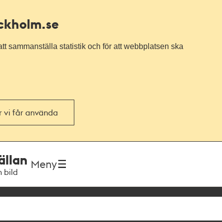
ockholm.se
tt sammanställa statistik och för att webbplatsen ska
or vi får använda
ällan
Meny
h bild