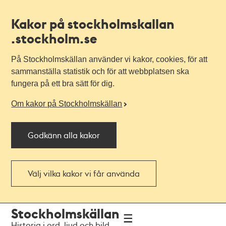
Kakor på stockholmskallan
.stockholm.se
På Stockholmskällan använder vi kakor, cookies, för att
sammanställa statistik och för att webbplatsen ska
fungera på ett bra sätt för dig.
Om kakor på Stockholmskällan
Godkänn alla kakor
Välj vilka kakor vi får använda
Till
Till
Stockholmskällan
navigationen
huvudinnehållet
Historia i ord, ljud och bild