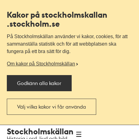
Kakor på stockholmskallan
.stockholm.se
På Stockholmskällan använder vi kakor, cookies, för att
sammanställa statistik och för att webbplatsen ska
fungera på ett bra sätt för dig.
Om kakor på Stockholmskällan
Godkänn alla kakor
Välj vilka kakor vi får använda
Till
Till
Stockholmskällan
navigationen
huvudinnehållet
Historia i ord, ljud och bild