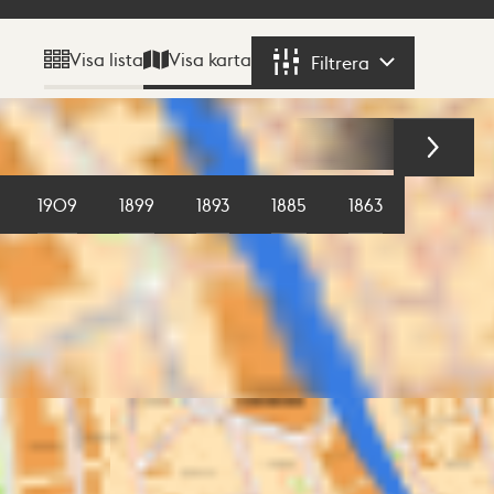
Visa karta
Visa lista
Filtrera
Filtrera
1909
1899
1893
1885
1863
1855