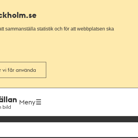
ockholm.se
tt sammanställa statistik och för att webbplatsen ska
or vi får använda
ällan
Meny
h bild