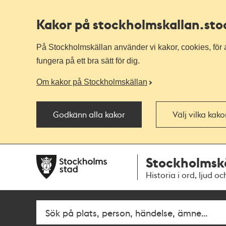
Kakor på stockholmskallan
.st
På Stockholmskällan använder vi kakor, cookies, för a
fungera på ett bra sätt för dig.
Om kakor på Stockholmskällan
Godkänn alla kakor
Välj vilka kak
Till
Till
Stockholmsk
navigationen
huvudinnehållet
Historia i ord, ljud oc
Sök
Fritextsök