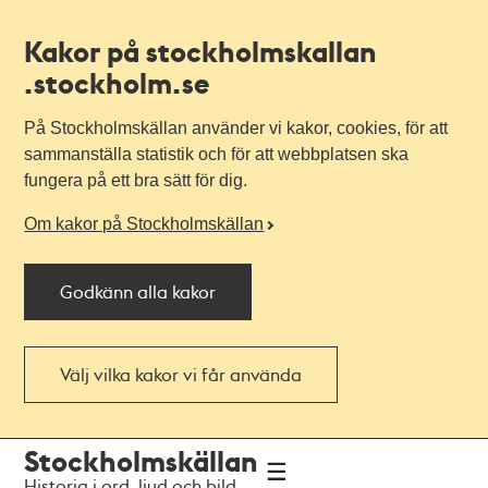
Kakor på stockholmskallan
.stockholm.se
På Stockholmskällan använder vi kakor, cookies, för att
sammanställa statistik och för att webbplatsen ska
fungera på ett bra sätt för dig.
Om kakor på Stockholmskällan
Godkänn alla kakor
Välj vilka kakor vi får använda
Till
Till
Stockholmskällan
navigationen
huvudinnehållet
Historia i ord, ljud och bild