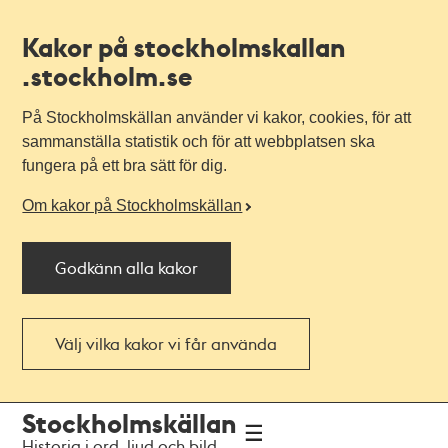
Kakor på stockholmskallan
.stockholm.se
På Stockholmskällan använder vi kakor, cookies, för att
sammanställa statistik och för att webbplatsen ska
fungera på ett bra sätt för dig.
Om kakor på Stockholmskällan
Godkänn alla kakor
Välj vilka kakor vi får använda
Till
Till
Stockholmskällan
navigationen
huvudinnehållet
Historia i ord, ljud och bild