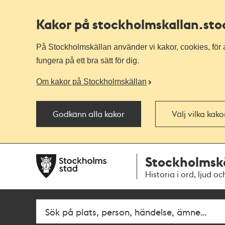
Kakor på stockholmskallan
.st
På Stockholmskällan använder vi kakor, cookies, för a
fungera på ett bra sätt för dig.
Om kakor på Stockholmskällan
Godkänn alla kakor
Välj vilka kak
Till
Till
Stockholmsk
navigationen
huvudinnehållet
Historia i ord, ljud oc
Sök
Fritextsök