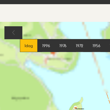
Sökresultat
Karta
Idag
1996
1976
1972
1956