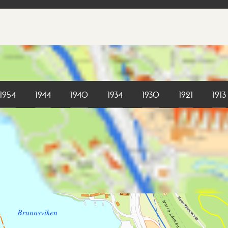
1954
1944
1940
1934
1930
1921
1913