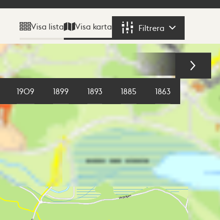
Visa karta
Visa lista
Filtrera
Filtrera
1909
1899
1893
1885
1863
1855