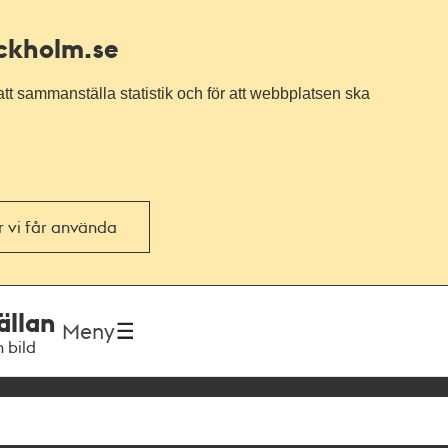
ockholm.se
tt sammanställa statistik och för att webbplatsen ska
or vi får använda
ällan
Meny
h bild