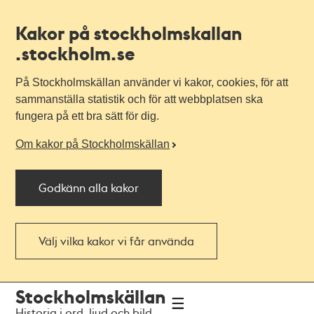
Kakor på stockholmskallan
.stockholm.se
På Stockholmskällan använder vi kakor, cookies, för att
sammanställa statistik och för att webbplatsen ska
fungera på ett bra sätt för dig.
Om kakor på Stockholmskällan
Godkänn alla kakor
Välj vilka kakor vi får använda
Till
Till
Stockholmskällan
navigationen
huvudinnehållet
Historia i ord, ljud och bild