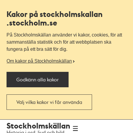
Kakor på stockholmskallan
.stockholm.se
På Stockholmskällan använder vi kakor, cookies, för att
sammanställa statistik och för att webbplatsen ska
fungera på ett bra sätt för dig.
Om kakor på Stockholmskällan
Godkänn alla kakor
Välj vilka kakor vi får använda
Till
Till
Stockholmskällan
navigationen
huvudinnehållet
Historia i ord, ljud och bild