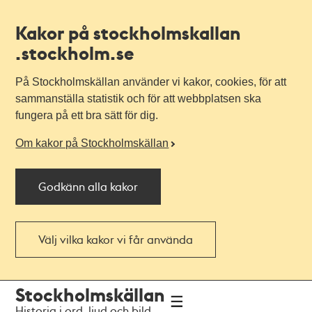
Kakor på stockholmskallan
.stockholm.se
På Stockholmskällan använder vi kakor, cookies, för att
sammanställa statistik och för att webbplatsen ska
fungera på ett bra sätt för dig.
Om kakor på Stockholmskällan
Godkänn alla kakor
Välj vilka kakor vi får använda
Till
Till
Stockholmskällan
navigationen
huvudinnehållet
Historia i ord, ljud och bild