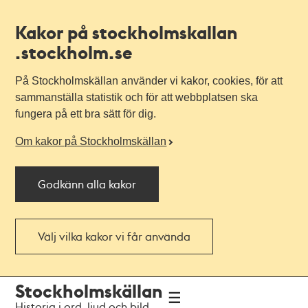
Kakor på stockholmskallan
.stockholm.se
På Stockholmskällan använder vi kakor, cookies, för att
sammanställa statistik och för att webbplatsen ska
fungera på ett bra sätt för dig.
Om kakor på Stockholmskällan
Godkänn alla kakor
Välj vilka kakor vi får använda
Till
Till
Stockholmskällan
navigationen
huvudinnehållet
Historia i ord, ljud och bild