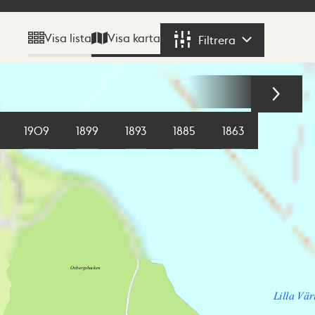
Visa karta
Visa lista
Filtrera
Filtrera
1909
1899
1893
1885
1863
1855