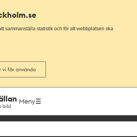
ockholm.se
tt sammanställa statistik och för att webbplatsen ska
or vi får använda
ällan
Meny
h bild