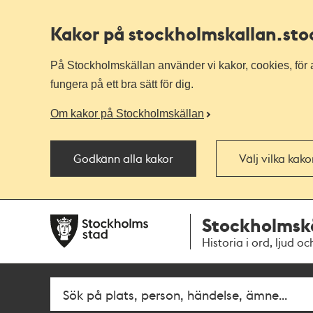
Kakor på stockholmskallan
.st
På Stockholmskällan använder vi kakor, cookies, för a
fungera på ett bra sätt för dig.
Om kakor på Stockholmskällan
Godkänn alla kakor
Välj vilka kak
Till
Till
Stockholmsk
navigationen
huvudinnehållet
Historia i ord, ljud oc
Sök
Fritextsök