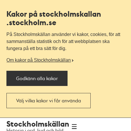
Kakor på stockholmskallan
.stockholm.se
På Stockholmskällan använder vi kakor, cookies, för att
sammanställa statistik och för att webbplatsen ska
fungera på ett bra sätt för dig.
Om kakor på Stockholmskällan
Godkänn alla kakor
Välj vilka kakor vi får använda
Till
Till
Stockholmskällan
navigationen
huvudinnehållet
Historia i ord, ljud och bild