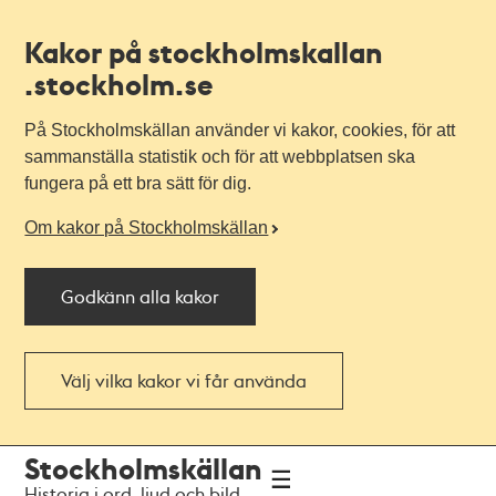
Kakor på stockholmskallan
.stockholm.se
På Stockholmskällan använder vi kakor, cookies, för att
sammanställa statistik och för att webbplatsen ska
fungera på ett bra sätt för dig.
Om kakor på Stockholmskällan
Godkänn alla kakor
Välj vilka kakor vi får använda
Till
Till
Stockholmskällan
navigationen
huvudinnehållet
Historia i ord, ljud och bild