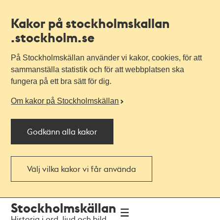
Kakor på stockholmskallan
.stockholm.se
På Stockholmskällan använder vi kakor, cookies, för att
sammanställa statistik och för att webbplatsen ska
fungera på ett bra sätt för dig.
Om kakor på Stockholmskällan
Godkänn alla kakor
Välj vilka kakor vi får använda
Till
Till
Stockholmskällan
navigationen
huvudinnehållet
Historia i ord, ljud och bild