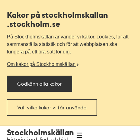
Kakor på stockholmskallan
.stockholm.se
På Stockholmskällan använder vi kakor, cookies, för att
sammanställa statistik och för att webbplatsen ska
fungera på ett bra sätt för dig.
Om kakor på Stockholmskällan
Godkänn alla kakor
Välj vilka kakor vi får använda
Till
Till
Stockholmskällan
navigationen
huvudinnehållet
Historia i ord, ljud och bild