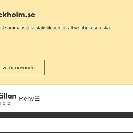
ockholm.se
tt sammanställa statistik och för att webbplatsen ska
or vi får använda
ällan
Meny
h bild