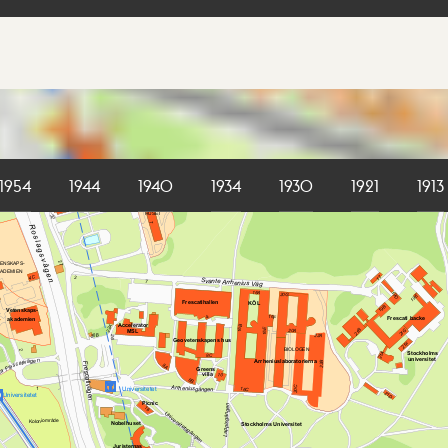
1954
1944
1940
1934
1930
1921
1913