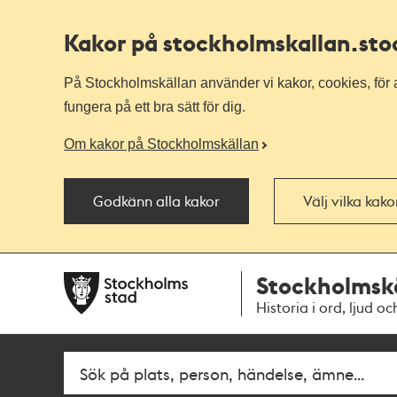
Kakor på stockholmskallan
.st
På Stockholmskällan använder vi kakor, cookies, för a
fungera på ett bra sätt för dig.
Om kakor på Stockholmskällan
Godkänn alla kakor
Välj vilka kak
Till
Till
Stockholmsk
navigationen
huvudinnehållet
Historia i ord, ljud oc
Sök
Fritextsök