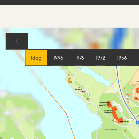
Sökresultat
Karta
Idag
1996
1976
1972
1956