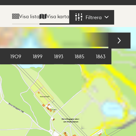
Visa karta
Visa lista
Filtrera
Filtrera
1909
1899
1893
1885
1863
1855