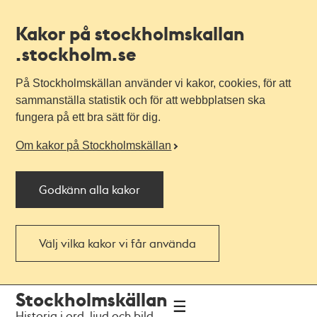
Kakor på stockholmskallan
.stockholm.se
På Stockholmskällan använder vi kakor, cookies, för att
sammanställa statistik och för att webbplatsen ska
fungera på ett bra sätt för dig.
Om kakor på Stockholmskällan
Godkänn alla kakor
Välj vilka kakor vi får använda
Till
Till
Stockholmskällan
navigationen
huvudinnehållet
Historia i ord, ljud och bild