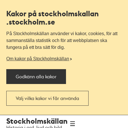
Kakor på stockholmskallan
.stockholm.se
På Stockholmskällan använder vi kakor, cookies, för att
sammanställa statistik och för att webbplatsen ska
fungera på ett bra sätt för dig.
Om kakor på Stockholmskällan
Godkänn alla kakor
Välj vilka kakor vi får använda
Till
Till
Stockholmskällan
navigationen
huvudinnehållet
Historia i ord, ljud och bild