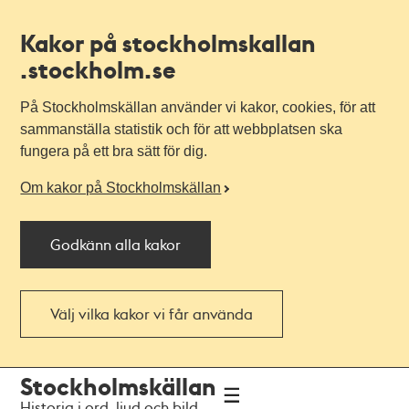
Kakor på stockholmskallan
.stockholm.se
På Stockholmskällan använder vi kakor, cookies, för att
sammanställa statistik och för att webbplatsen ska
fungera på ett bra sätt för dig.
Om kakor på Stockholmskällan
Godkänn alla kakor
Välj vilka kakor vi får använda
Till
Till
Stockholmskällan
navigationen
huvudinnehållet
Historia i ord, ljud och bild