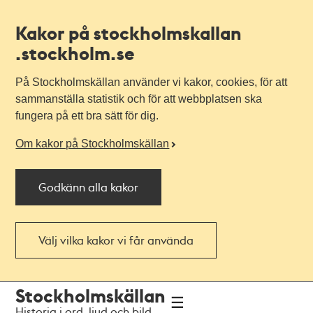
Kakor på stockholmskallan
.stockholm.se
På Stockholmskällan använder vi kakor, cookies, för att
sammanställa statistik och för att webbplatsen ska
fungera på ett bra sätt för dig.
Om kakor på Stockholmskällan
Godkänn alla kakor
Välj vilka kakor vi får använda
Till
Till
Stockholmskällan
navigationen
huvudinnehållet
Historia i ord, ljud och bild