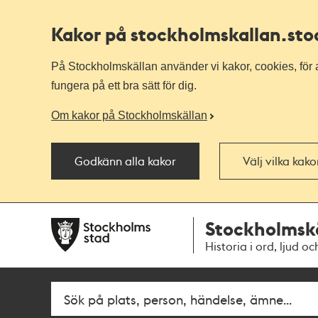
Kakor på stockholmskallan
.st
På Stockholmskällan använder vi kakor, cookies, för a
fungera på ett bra sätt för dig.
Om kakor på Stockholmskällan
Godkänn alla kakor
Välj vilka kak
Till
Till
Stockholmsk
navigationen
huvudinnehållet
Historia i ord, ljud oc
Sök
Fritextsök