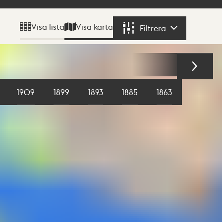
Visa karta
Visa lista
Filtrera
Filtrera
1909
1899
1893
1885
1863
1855