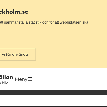
ockholm.se
tt sammanställa statistik och för att webbplatsen ska
or vi får använda
ällan
Meny
h bild