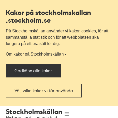
Kakor på stockholmskallan
.stockholm.se
På Stockholmskällan använder vi kakor, cookies, för att
sammanställa statistik och för att webbplatsen ska
fungera på ett bra sätt för dig.
Om kakor på Stockholmskällan
Godkänn alla kakor
Välj vilka kakor vi får använda
Till
Till
Stockholmskällan
navigationen
huvudinnehållet
Historia i ord, ljud och bild