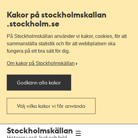
Kakor på stockholmskallan
.stockholm.se
På Stockholmskällan använder vi kakor, cookies, för att
sammanställa statistik och för att webbplatsen ska
fungera på ett bra sätt för dig.
Om kakor på Stockholmskällan
Godkänn alla kakor
Välj vilka kakor vi får använda
Till
Till
Stockholmskällan
navigationen
huvudinnehållet
Historia i ord, ljud och bild