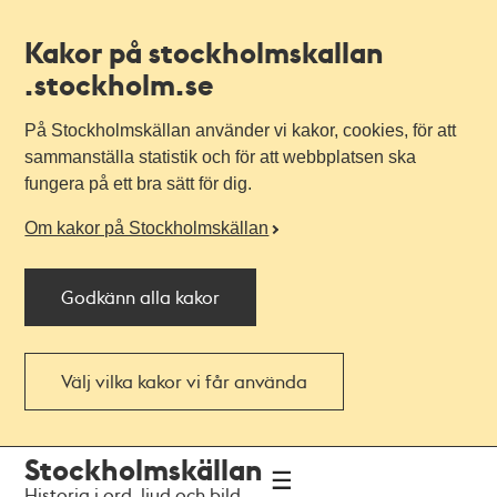
Kakor på stockholmskallan
.stockholm.se
På Stockholmskällan använder vi kakor, cookies, för att
sammanställa statistik och för att webbplatsen ska
fungera på ett bra sätt för dig.
Om kakor på Stockholmskällan
Godkänn alla kakor
Välj vilka kakor vi får använda
Till
Till
Stockholmskällan
navigationen
huvudinnehållet
Historia i ord, ljud och bild