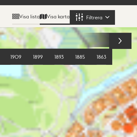
Visa karta
Visa lista
Filtrera
Filtrera
1909
1899
1893
1885
1863
1855