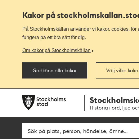
Kakor på stockholmskallan
.st
På Stockholmskällan använder vi kakor, cookies, för a
fungera på ett bra sätt för dig.
Om kakor på Stockholmskällan
Godkänn alla kakor
Välj vilka kak
Till
Till
Stockholmsk
navigationen
huvudinnehållet
Historia i ord, ljud oc
Sök
Fritextsök