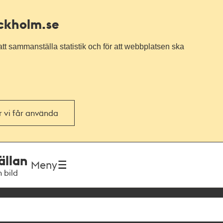
ockholm.se
tt sammanställa statistik och för att webbplatsen ska
or vi får använda
ällan
Meny
h bild