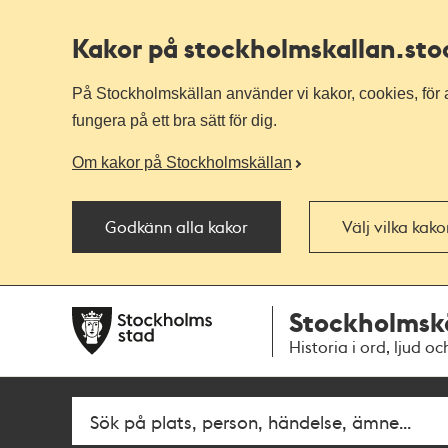
Kakor på stockholmskallan
.st
På Stockholmskällan använder vi kakor, cookies, för a
fungera på ett bra sätt för dig.
Om kakor på Stockholmskällan
Godkänn alla kakor
Välj vilka kak
Till
Till
Stockholmsk
navigationen
huvudinnehållet
Historia i ord, ljud oc
Sök
Fritextsök