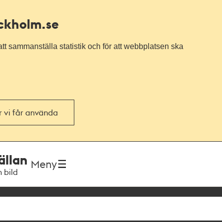
ockholm.se
tt sammanställa statistik och för att webbplatsen ska
or vi får använda
ällan
Meny
h bild