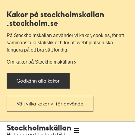
Kakor på stockholmskallan
.stockholm.se
På Stockholmskällan använder vi kakor, cookies, för att
sammanställa statistik och för att webbplatsen ska
fungera på ett bra sätt för dig.
Om kakor på Stockholmskällan
Godkänn alla kakor
Välj vilka kakor vi får använda
Till
Till
Stockholmskällan
navigationen
huvudinnehållet
Historia i ord, ljud och bild