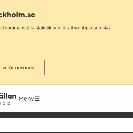
ockholm.se
tt sammanställa statistik och för att webbplatsen ska
or vi får använda
ällan
Meny
h bild