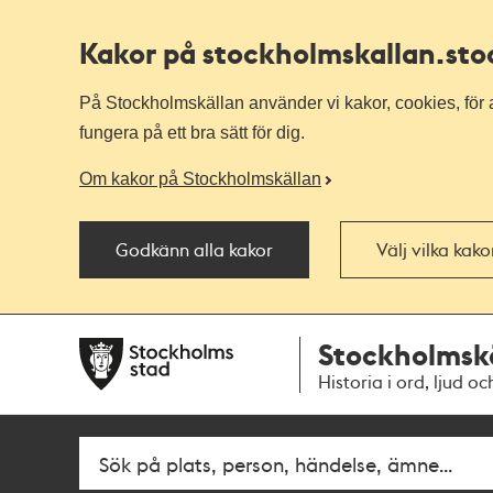
Kakor på stockholmskallan
.st
På Stockholmskällan använder vi kakor, cookies, för a
fungera på ett bra sätt för dig.
Om kakor på Stockholmskällan
Godkänn alla kakor
Välj vilka kak
Till
Till
Stockholmsk
navigationen
huvudinnehållet
Historia i ord, ljud oc
Sök
Fritextsök