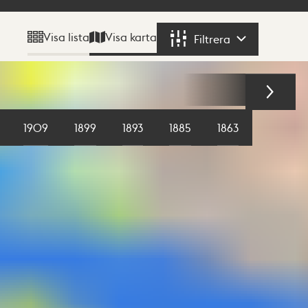
Visa karta
Visa lista
Filtrera
Filtrera
1909
1899
1893
1885
1863
1855