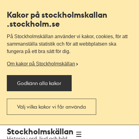
Kakor på stockholmskallan
.stockholm.se
På Stockholmskällan använder vi kakor, cookies, för att
sammanställa statistik och för att webbplatsen ska
fungera på ett bra sätt för dig.
Om kakor på Stockholmskällan
Godkänn alla kakor
Välj vilka kakor vi får använda
Till
Till
Stockholmskällan
navigationen
huvudinnehållet
Historia i ord, ljud och bild