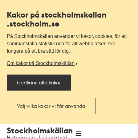
Kakor på stockholmskallan
.stockholm.se
På Stockholmskällan använder vi kakor, cookies, för att
sammanställa statistik och för att webbplatsen ska
fungera på ett bra sätt för dig.
Om kakor på Stockholmskällan
Godkänn alla kakor
Välj vilka kakor vi får använda
Till
Till
Stockholmskällan
navigationen
huvudinnehållet
Historia i ord, ljud och bild