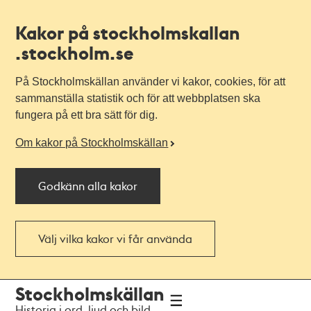
Kakor på stockholmskallan
.stockholm.se
På Stockholmskällan använder vi kakor, cookies, för att
sammanställa statistik och för att webbplatsen ska
fungera på ett bra sätt för dig.
Om kakor på Stockholmskällan
Godkänn alla kakor
Välj vilka kakor vi får använda
Till
Till
Stockholmskällan
navigationen
huvudinnehållet
Historia i ord, ljud och bild