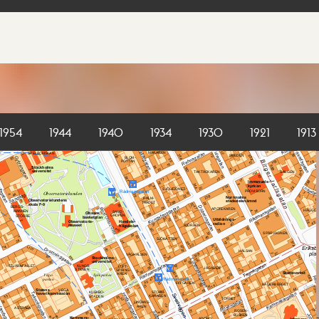
1954
1944
1940
1934
1930
1921
1913