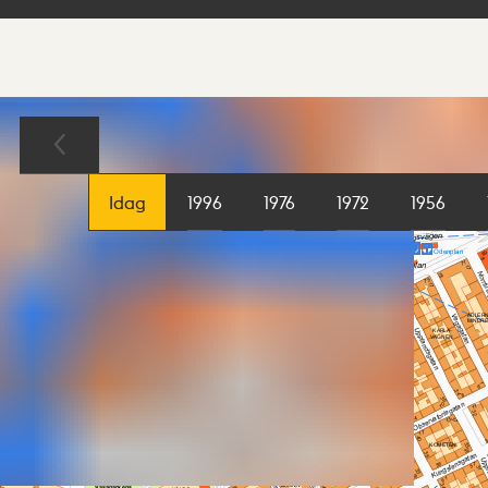
Sökresultat
Karta
Idag
1996
1976
1972
1956