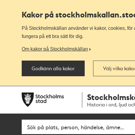
Kakor på stockholmskallan
.st
På Stockholmskällan använder vi kakor, cookies, för a
fungera på ett bra sätt för dig.
Om kakor på Stockholmskällan
Godkänn alla kakor
Välj vilka kak
Till
Till
Stockholmsk
navigationen
huvudinnehållet
Historia i ord, ljud oc
Sök
Fritextsök