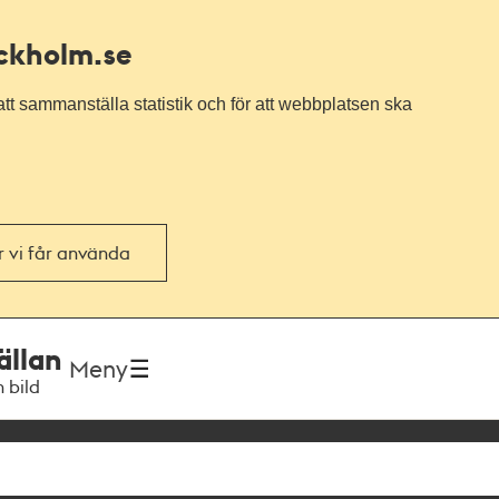
ockholm.se
tt sammanställa statistik och för att webbplatsen ska
or vi får använda
ällan
Meny
h bild