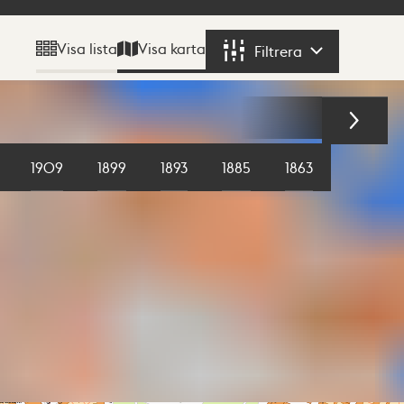
Visa karta
Visa lista
Filtrera
Filtrera
1909
1899
1893
1885
1863
1855