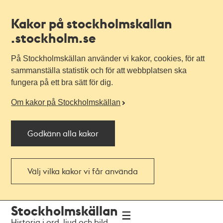
Kakor på stockholmskallan
.stockholm.se
På Stockholmskällan använder vi kakor, cookies, för att
sammanställa statistik och för att webbplatsen ska
fungera på ett bra sätt för dig.
Om kakor på Stockholmskällan
Godkänn alla kakor
Välj vilka kakor vi får använda
Till
Till
Stockholmskällan
navigationen
huvudinnehållet
Historia i ord, ljud och bild